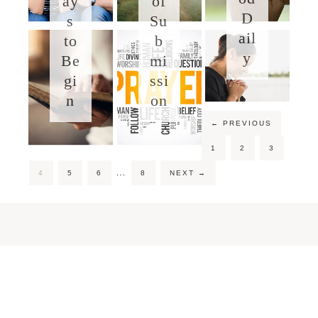
ay
of
D
s
Su
ail
to
b
y
Be
mi
gi
ssi
n
on
←
PREVIOUS
1
2
3
…
4
5
6
8
NEXT
→